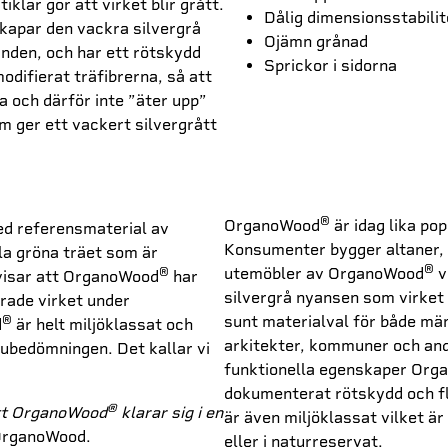
klar gör att virket blir grått.
Dålig dimensionsstabilit
kapar den vackra silvergrå
Ojämn grånad
anden, och har ett rötskydd
Sprickor i sidorna
odifierat träfibrerna, så att
a och därför inte ”äter upp”
om ger ett vackert silvergrått
®
OrganoWood
är idag lika po
ed referensmaterial av
Konsumenter bygger altaner, 
la gröna träet som är
®
utemöbler av OrganoWood
v
®
visar att OrganoWood
har
silvergrå nyansen som virket f
rade virket under
sunt materialval för både män
®
d
är helt miljöklassat och
arkitekter, kommuner och andr
bedömningen. Det kallar vi
funktionella egenskaper Or
dokumenterat rötskydd och fl
®
att OrganoWood
klarar sig i en
är även miljöklassat vilket ä
OrganoWood.
eller i naturreservat.