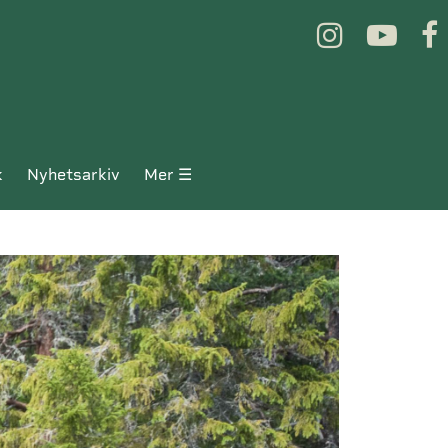
k
nyhetsarkiv
mer ☰