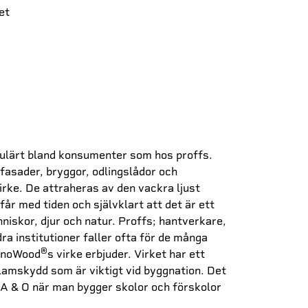
et
pulärt bland konsumenter som hos proffs.
fasader, bryggor, odlingslådor och
irke. De attraheras av den vackra ljust
år med tiden och självklart att det är ett
niskor, djur och natur. Proffs; hantverkare,
a institutioner faller ofta för de många
®
ganoWood
s virke erbjuder. Virket har ett
amskydd som är viktigt vid byggnation. Det
r A & O när man bygger skolor och förskolor