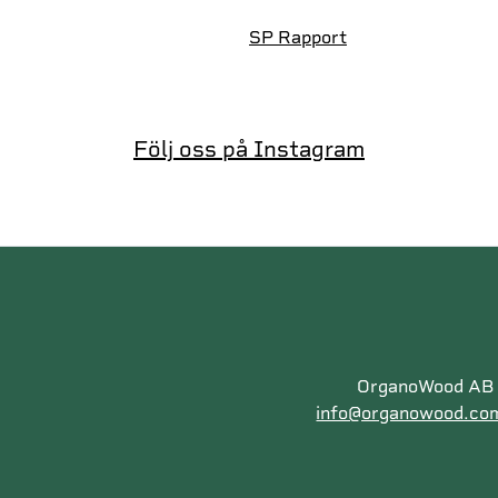
SP Rapport
Följ oss på Instagram
OrganoWood AB |
info@organowood.co