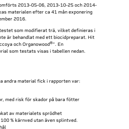
enomförts 2013-05-06, 2013-10-25 och 2014-
kas materialen efter ca 41 mån exponering
tember 2016.
testet som modifierat trä, vilket definieras i
te är behandlat med ett biocidpreparat. Hit
®
Accoya och Organowood
”. En
ial som testats visas i tabellen nedan.
 andra material fick i rapporten var:
or, med risk för skador på bara fötter
kat av materialets sprödhet
v 100 % kärnved utan även splintved.
hål