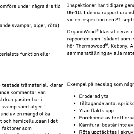
Inspektioner har tidigare g
omförs under några års tid
06-10. I denna rapport grans
vid en inspektion den 21 sep
nde svampar, alger, röta)
®
OrganoWood
klassificeras i 
rapporten som ”sådant som in
®
hör Thermowood
, Kebony, 
sammanställning av alla mater
rialets funktion eller
Exempel på nedslag som några
 testade trämaterial, klarar
ande kommentar var:
Eroderad yta
h kompositer har i
Tilltagande antal sprick
e svamp samt alger.”
Ytan fläkts upp
nd av en mängd olika
Förekomst av brott orsa
et och hemicellulosan i det
Kärnfura: består inte a
ra faktorer som
Röta upptäcktes i skruv