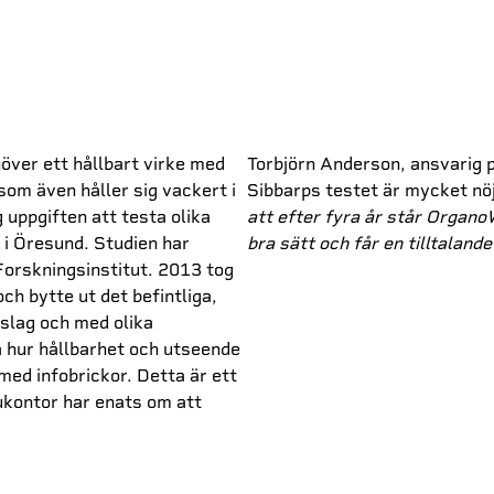
över ett hållbart virke med
Torbjörn Anderson, ansvarig 
som även håller sig vackert i
Sibbarps testet är mycket n
uppgiften att testa olika
att efter fyra år står Organ
 i Öresund. Studien har
bra sätt och får en tilltalan
orskningsinstitut. 2013 tog
och bytte ut det befintliga,
äslag och med olika
 hur hållbarhet och utseende
med infobrickor. Detta är ett
kontor har enats om att