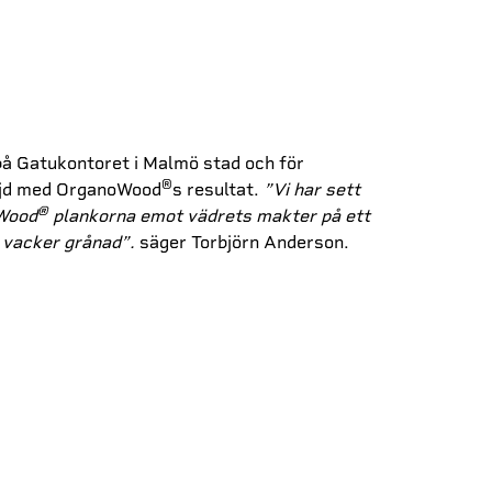
på Gatukontoret i Malmö stad och för
®
öjd med OrganoWood
s resultat.
”Vi har sett
®
oWood
plankorna emot vädrets makter på ett
de vacker grånad”.
säger Torbjörn Anderson.