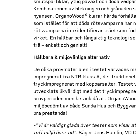
smutspartiklar, ytlig påväxt och döda vedparti
Kombinationen av blekningen och grånaden s
®
nyansen. OrganoWood
klarar hårda förhåll
som istället för att döda rötsvamparna har m
rötsvamparna inte identifierar träet som föd
virket. En hållbar och långsiktig teknologi s
trä – enkelt och genialt!
Hållbara & miljövänliga alternativ
De olika provmaterialen i testet varvades m
impregnerat trä NTR klass A, det traditionel
tryckimpregnerat med kopparsalter. Testet 
utvecklats likvärdigt med det tryckimpregne
provperioden men betänk då att OrganoWoo
miljöbedömt av både Sunda Hus och Byggvaru
bra prestanda!
-”Vi är väldigt glada över testet som visar 
tuff miljö över tid”.
Säger Jens Hamlin, VD 