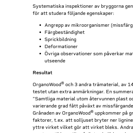
Systematiska inspektioner av bryggorna gen
för att studera följande egenskaper:
Angrepp av mikroorganismer (missfärga
Färgbeständighet
Sprickbildning
Deformationer
Övriga observationer som påverkar mate
utseende
Resultat
®
OrganoWood
och 3 andra trämaterial, av 14
testet utan extra anmärkningar. En summer
”Samtliga material utom återvunnen plast oc
varierande grad fått påväxt av missfärgand
®
Grånaden av OrganoWood
uppkommer på gru
faktorer, t.ex. att solljuset bryter ner lignin
yttre virket vilket gör att virket bleks. And