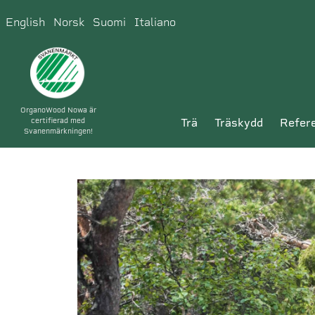
English
Norsk
Suomi
Italiano
OrganoWood Nowa är
certifierad med
trä
träskydd
refer
Svanenmärkningen!