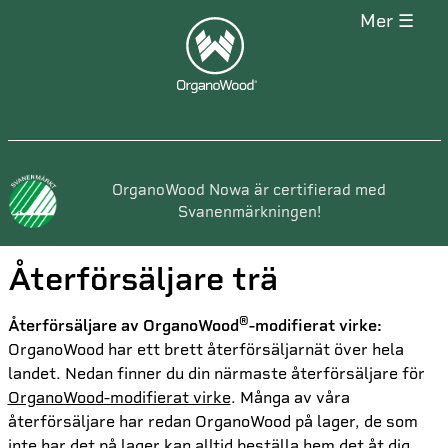
mer ☰
OrganoWood Nowa är certifierad med
Svanenmärkningen!
Återförsäljare trä
®
Återförsäljare av OrganoWood
-modifierat virke:
OrganoWood har ett brett återförsäljarnät över hela
landet. Nedan finner du din närmaste återförsäljare för
OrganoWood-modifierat virke
. Många av våra
återförsäljare har redan OrganoWood på lager, de som
inte har det på lager kan alltid beställa hem det åt dig