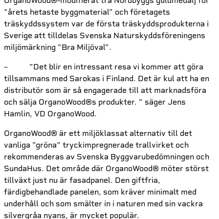
OrganoWood®-modifierat trä Nordbyggs guldmedalj för
”årets hetaste byggmaterial” och företagets
träskyddssystem var de första träskyddsprodukterna i
Sverige att tilldelas Svenska Naturskyddsföreningens
miljömärkning ”Bra Miljöval”.
– ”Det blir en intressant resa vi kommer att göra
tillsammans med Sarokas i Finland. Det är kul att ha en
distributör som är så engagerade till att marknadsföra
och sälja OrganoWood®s produkter. ” säger Jens
Hamlin, VD OrganoWood.
OrganoWood® är ett miljöklassat alternativ till det
vanliga ”gröna” tryckimpregnerade trallvirket och
rekommenderas av Svenska Byggvarubedömningen och
SundaHus. Det område där OrganoWood® möter störst
tillväxt just nu är fasadpanel. Den giftfria,
färdigbehandlade panelen, som kräver minimalt med
underhåll och som smälter in i naturen med sin vackra
silvergråa nyans, är mycket populär.