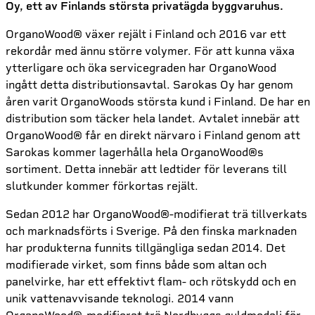
Oy, ett av Finlands största privatägda byggvaruhus.
OrganoWood® växer rejält i Finland och 2016 var ett
rekordår med ännu större volymer. För att kunna växa
ytterligare och öka servicegraden har OrganoWood
ingått detta distributionsavtal. Sarokas Oy har genom
åren varit OrganoWoods största kund i Finland. De har en
distribution som täcker hela landet. Avtalet innebär att
OrganoWood® får en direkt närvaro i Finland genom att
Sarokas kommer lagerhålla hela OrganoWood®s
sortiment. Detta innebär att ledtider för leverans till
slutkunder kommer förkortas rejält.
​Sedan 2012 har OrganoWood®-modifierat trä tillverkats
och marknadsförts i Sverige. På den finska marknaden
har produkterna funnits tillgängliga sedan 2014. Det
modifierade virket, som finns både som altan och
panelvirke, har ett effektivt flam- och rötskydd och en
unik vattenavvisande teknologi. 2014 vann