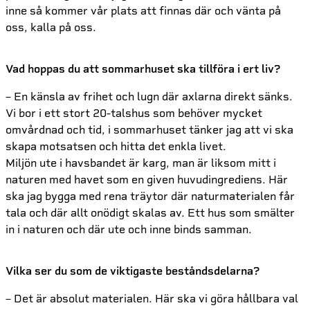
inne så kommer vår plats att finnas där och vänta på
oss, kalla på oss.
Vad hoppas du att sommarhuset ska tillföra i ert liv?
– En känsla av frihet och lugn där axlarna direkt sänks.
Vi bor i ett stort 20-talshus som behöver mycket
omvårdnad och tid, i sommarhuset tänker jag att vi ska
skapa motsatsen och hitta det enkla livet.
Miljön ute i havsbandet är karg, man är liksom mitt i
naturen med havet som en given huvudingrediens. Här
ska jag bygga med rena träytor där naturmaterialen får
tala och där allt onödigt skalas av. Ett hus som smälter
in i naturen och där ute och inne binds samman.
Vilka ser du som de viktigaste beståndsdelarna?
– Det är absolut materialen. Här ska vi göra hållbara val