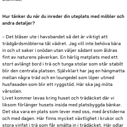
Hur tänker du när du inreder din uteplats med möbler och
andra detaljer?
– Det blåser ute i havsbandet så det är viktigt att
trädgårdsmöblerna tål vädret. Jag vill inte behöva bära
in och ut saker i onödan utan väljer sådant som åldras
fint av naturens påverkan. En härlig matplats med ett
stort avlångt bord i trä och tunga stolar som står stabilt
blir den centrala platsen. Självklart har jag en hängmatta
mellan några träd och en loungedel som löper utmed
husfasaden som blir ett ryggstöd. Här ska jag möta
vårsolen.
Livet kommer levas kring huset och trädäcket där vi
liksom förlänger husets insida med platsbyggda bänkar.
Det ska vara en plats som lever med oss, med årstiderna
och med dagen. Här finns mycket växtlighet i krukor och
stora vinfat i trä som får smälta in i trädäcket. Här odlar