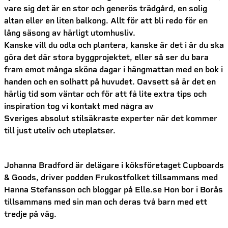
vare sig det är en stor och generös trädgård, en solig
altan eller en liten balkong. Allt för att bli redo för en
lång säsong av härligt utomhusliv.
Kanske vill du odla och plantera, kanske är det i år du ska
göra det där stora byggprojektet, eller så ser du bara
fram emot många sköna dagar i hängmattan med en bok i
handen och en solhatt på huvudet. Oavsett så är det en
härlig tid som väntar och för att få lite extra tips och
inspiration tog vi kontakt med några av
Sveriges absolut stilsäkraste experter när det kommer
till just uteliv och uteplatser.
Johanna Bradford är delägare i köksföretaget Cupboards
& Goods, driver podden Frukostfolket tillsammans med
Hanna Stefansson och bloggar på Elle.se Hon bor i Borås
tillsammans med sin man och deras två barn med ett
tredje på väg.