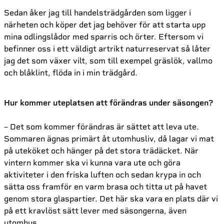
Sedan åker jag till handelsträdgården som ligger i
närheten och köper det jag behöver för att starta upp
mina odlingslådor med sparris och örter. Eftersom vi
befinner oss i ett väldigt artrikt naturreservat så låter
jag det som växer vilt, som till exempel gräslök, vallmo
och blåklint, flöda in i min trädgård.
Hur kommer uteplatsen att förändras under säsongen?
– Det som kommer förändras är sättet att leva ute.
Sommaren ägnas primärt åt utomhusliv, då lagar vi mat
på uteköket och hänger på det stora trädäcket. När
vintern kommer ska vi kunna vara ute och göra
aktiviteter i den friska luften och sedan krypa in och
sätta oss framför en varm brasa och titta ut på havet
genom stora glaspartier. Det här ska vara en plats där vi
på ett kravlöst sätt lever med säsongerna, även
utomhus.