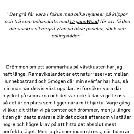
”
Det grå får vara i fokus med olika nyanser på klippor
och trä som behandlats med
OrganoWood
för att få den
där vackra silvergrå ytan på både paneler, däck och
odlingslådor.
”
– Drömmen om ett sommarhus på västkusten har jag
haft länge. Ramsvikslandet är ett naturreservat mellan
Hunnebostrand och Smögen där min svärfar har hus, så
min man har delvis växt upp där. Vi försöker vara där
mycket på somrarna och det var också där vi gifte oss,
så det är en plats som ligger nära mitt hjärta. Varje gång
vi åker dit tittar vi på tomter och drömmer, men ju längre
tiden går desto svårare blir det också eftersom vi ställer
högre och högre krav på att hitta det absolut mest
perfekta läget. Men jag känner ingen stress, när tiden är