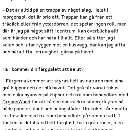
– Det är alltid på en trappa av något slag. Helst i
morgonsol, det är prio ett. Trappan kan gå från ett
trädäck eller från ytterdörren, det spelar ingen roll, men
där är jag på något sätt i centrum, kan överblicka allt
som händer och har nära till allt. Eller så sitter jag i
solen och lutar ryggen mot en husvägg, där kan jag sitta
och bara titta i en evighet, gärna på havet.
Hur kommer din färgpalett att se ut?
– Färgerna kommer att styras helt av naturen med sina
grå klippor och det blå havet. Det grå får vara i fokus
med olika nyanser på klippor och trä som behandlats med
OrganoWood
för att få den där vackra silvergrå ytan på
både paneler, däck och odlingslådor. Uteköket får smälta
in i fasaden med trä som behandlats på samma sätt. I
tanken är det ibland helt färglöst, bara gråa toner, men
samtidigt vet jag att jag älskar färg så jag kommer