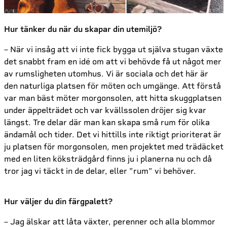
Hur tänker du när du skapar din utemiljö?
– När vi insåg att vi inte fick bygga ut själva stugan växte
det snabbt fram en idé om att vi behövde få ut något mer
av rumsligheten utomhus. Vi är sociala och det här är
den naturliga platsen för möten och umgänge. Att förstå
var man bäst möter morgonsolen, att hitta skuggplatsen
under äppelträdet och var kvällssolen dröjer sig kvar
längst. Tre delar där man kan skapa små rum för olika
ändamål och tider. Det vi hittills inte riktigt prioriterat är
ju platsen för morgonsolen, men projektet med trädäcket
med en liten köksträdgård finns ju i planerna nu och då
tror jag vi täckt in de delar, eller ”rum” vi behöver.
Hur väljer du din färgpalett?
– Jag älskar att låta växter, perenner och alla blommor