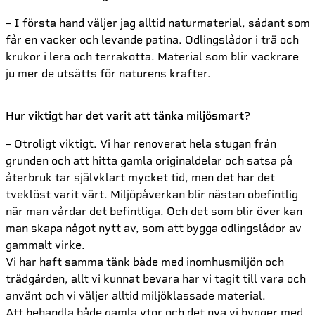
– I första hand väljer jag alltid naturmaterial, sådant som
får en vacker och levande patina. Odlingslådor i trä och
krukor i lera och terrakotta. Material som blir vackrare
ju mer de utsätts för naturens krafter.
Hur viktigt har det varit att tänka miljösmart?
– Otroligt viktigt. Vi har renoverat hela stugan från
grunden och att hitta gamla originaldelar och satsa på
återbruk tar självklart mycket tid, men det har det
tveklöst varit värt. Miljöpåverkan blir nästan obefintlig
när man vårdar det befintliga. Och det som blir över kan
man skapa något nytt av, som att bygga odlingslådor av
gammalt virke.
Vi har haft samma tänk både med inomhusmiljön och
trädgården, allt vi kunnat bevara har vi tagit till vara och
använt och vi väljer alltid miljöklassade material.
Att behandla både gamla ytor och det nya vi bygger med