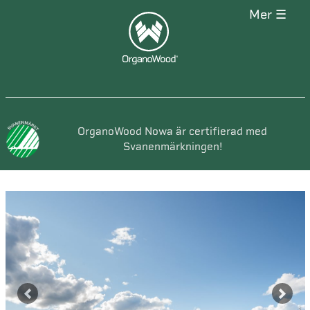
mer ☰
OrganoWood Nowa är certifierad med
Svanenmärkningen!
Previous
Next