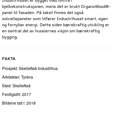
Industrihuset er bygget med limtre i
bjelkekonstruksjonen, mens det er brukt OrganoWood®-
panel til fasaden. På taket finnes det også
solcellepaneler som tilfører Industrihuset smart, egen
og fornybar energi. Dette siden bærekraftig utvikling er
en sentral del av huseiernes visjon om bærekraftig
bygging.
FAKTA
Prosjekt: Skellefteå Industrihus
Arkitekter: Tyréns
Sted: Skellefteå
Ferdigstilt: 2017
Bildene tatt i: 2018