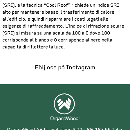
(SRI), e la tecnica “Cool Roof” richiede un indice SRI
alto per mantenere basso il trasferimento di calore
all’edificio, e quindi risparmiare i costi legati alle
esigenze di raffreddamento. L’indice di rifrazione solare
(SRI) si misura su una scala da 100 a 0 dove 100
corrisponde al bianco e 0 corrisponde al nero nella
capacità di riflettere la luce.
Följ oss på Instagram
OrganoWood AB | Linjalvägen 9-11 | SE-187 66 Täby,