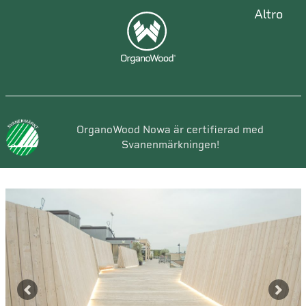
altro
OrganoWood Nowa är certifierad med
Svanenmärkningen!
Previous
Next