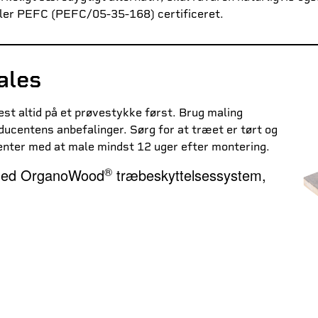
er PEFC (PEFC/05-35-168) certificeret.
ales
 altid på et prøvestykke først. Brug maling
ducentens anbefalinger. Sørg for at træet er tørt og
 venter med at male mindst 12 uger efter montering.
®
t med OrganoWood
træbeskyttelsessystem,