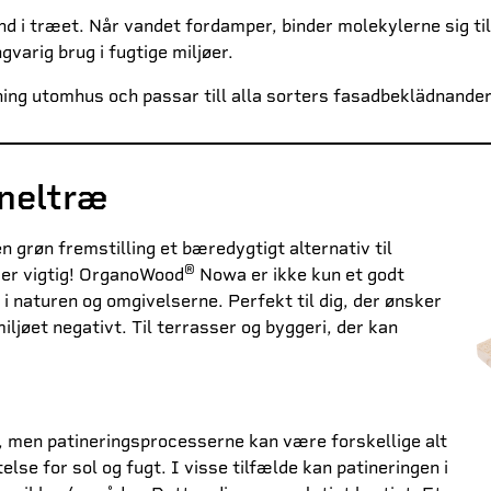
 i træet. Når vandet fordamper, binder molekylerne sig til
arig brug i fugtige miljøer.
ng utomhus och passar till alla sorters fasadbeklädnander
neltræ
røn fremstilling et bæredygtigt alternativ til
®
 er vigtig! OrganoWood
Nowa er ikke kun et godt
d i naturen og omgivelserne. Perfekt til dig, der ønsker
ljøet negativt. Til terrasser og byggeri, der kan
, men patineringsprocesserne kan være forskellige alt
lse for sol og fugt. I visse tilfælde kan patineringen i