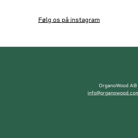
Følg os på instagram
OrganoWood AB |
info@organowood.co