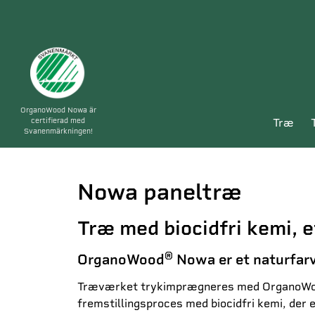
OrganoWood Nowa är
certifierad med
træ
Svanenmärkningen!
Nowa paneltræ
Træ med biocidfri kemi, e
®
OrganoWood
Nowa er et naturfarve
Træværket trykimprægneres med OrganoWoods
fremstillingsproces med biocidfri kemi, der 