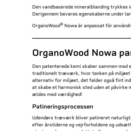
Den vandbaserede mineralblanding trykkes ind
Derigennem bevares egenskaberne under langv
®
OrganoWood
Nowa är anpassat för användni
OrganoWood Nowa pa
Den patenterede kemi skaber sammen med en g
traditionelt træværk, hvor tanken på miljøet
alternativ for miljøet, det falder også fint in
at skabe et harmonisk sted uden at påvirke mi
ældes med værdighed!
Patineringsprocessen
Udendørs træværk bliver patineret naturligt
efter årstiderne og vejrforholdene og udsætte