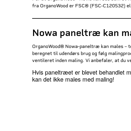
fra OrganoWood er FSC® (FSC-C120532) ell
Nowa paneltræ kan m
OrganoWood® Nowa-paneltræ kan males – test
beregnet til udendørs brug og følg malingpro
ventileret inden maling. Vi anbefaler, at du
Hvis paneltræet er blevet behandle
kan det ikke males med maling!