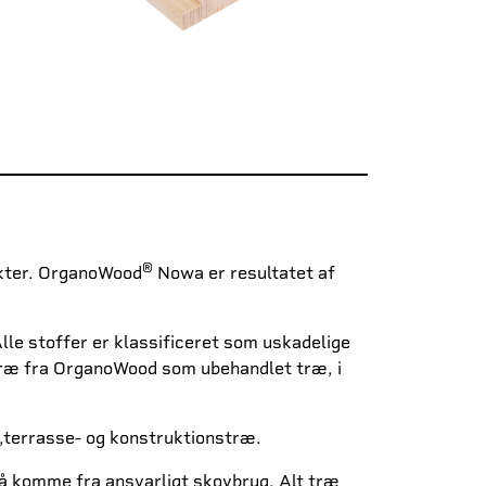
®
ikter. OrganoWood
Nowa er resultatet af
Alle stoffer er klassificeret som uskadelige
e træ fra OrganoWood som ubehandlet træ, i
-,terrasse- og konstruktionstræ.
så komme fra ansvarligt skovbrug. Alt træ