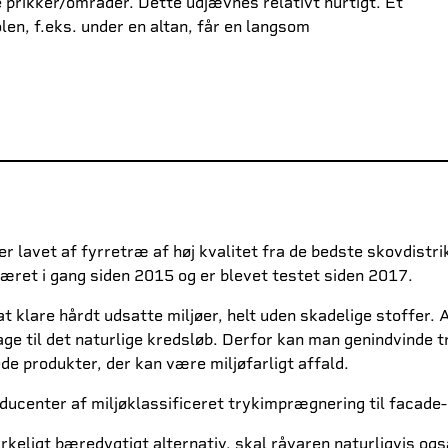
 prikker/områder. Dette udjævnes relativt hurtigt. Et
len, f.eks. under en altan, får en langsom
.
 lavet af fyrretræ af høj kvalitet fra de bedste skovdistr
æret i gang siden 2015 og er blevet testet siden 2017.
t klare hårdt udsatte miljøer, helt uden skadelige stoffer. 
ilbage til det naturlige kredsløb. Derfor kan man genindvind
e produkter, der kan være miljøfarligt affald.
ducenter af miljøklassificeret trykimprægnering til facade
keligt bæredygtigt alternativ, skal råvaren naturligvis og