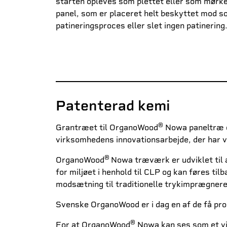
starten opleves som plettet eller som mørke
panel, som er placeret helt beskyttet mod so
patineringsproces eller slet ingen patinering
Patenterad kemi
®
Grantræet til OrganoWood
Nowa paneltræ er
virksomhedens innovationsarbejde, der har v
®
OrganoWood
Nowa træværk er udviklet til a
for miljøet i henhold til CLP og kan føres t
modsætning til traditionelle trykimprægnered
Svenske OrganoWood er i dag en af de få pro
®
For at OrganoWood
Nowa kan ses som et vir