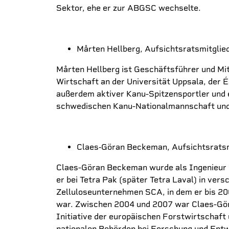
Sektor, ehe er zur ABGSC wechselte.
Mårten Hellberg, Aufsichtsratsmitglie
Mårten Hellberg ist Geschäftsführer und Mit
Wirtschaft an der Universität Uppsala, der 
außerdem aktiver Kanu-Spitzensportler und e
schwedischen Kanu-Nationalmannschaft und
Claes‐Göran Beckeman, Aufsichtsratsm
Claes-Göran Beckeman wurde als Ingenieur 
er bei Tetra Pak (später Tetra Laval) in ve
Zelluloseunternehmen SCA, in dem er bis 200
war. Zwischen 2004 und 2007 war Claes-Göra
Initiative der europäischen Forstwirtschaft
nationalen Behörden bei Forschung und Entw