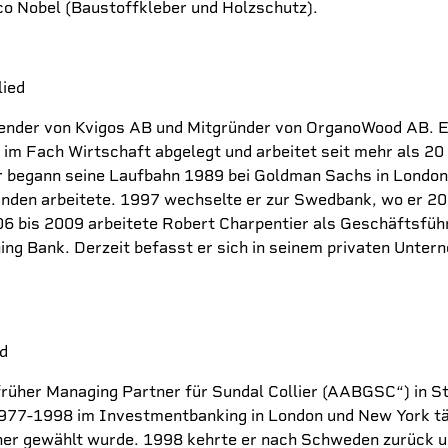
sco Nobel (Baustoffkleber und Holzschutz).
lied
zender von Kvigos AB und Mitgründer von OrganoWood AB. E
im Fach Wirtschaft abgelegt und arbeitet seit mehr als 20
r begann seine Laufbahn 1989 bei Goldman Sachs in London
nden arbeitete. 1997 wechselte er zur Swedbank, wo er 20
 bis 2009 arbeitete Robert Charpentier als Geschäftsführe
ing Bank. Derzeit befasst er sich in seinem privaten Unter
d
früher Managing Partner für Sundal Collier (AABGSC“) in St
977-1998 im Investmentbanking in London und New York tät
er gewählt wurde. 1998 kehrte er nach Schweden zurück und