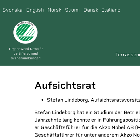
Svenska
English
Norsk
Suomi
Dansk
Italiano
OrganoWood Nowa är
certifierad med
terrassen
Svanenmärkningen!
Aufsichtsrat
Stefan Lindeborg, Aufsichtsratsvorsit
Stefan Lindeborg hat ein Studium der Betrie
Jahrzehnte lang konnte er in Führungspositi
er Geschäftsführer für die Akzo Nobel AB (
Geschäftsführer für unter anderem Akzo Nob