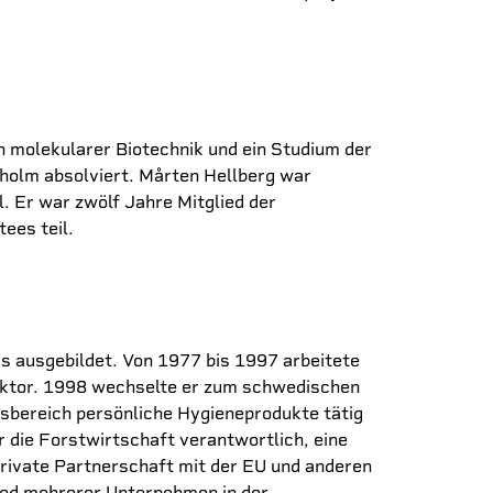
n molekularer Biotechnik und ein Studium der
kholm absolviert. Mårten Hellberg war
 Er war zwölf Jahre Mitglied der
es teil.
 ausgebildet. Von 1977 bis 1997 arbeitete
rektor. 1998 wechselte er zum schwedischen
sbereich persönliche Hygieneprodukte tätig
die Forstwirtschaft verantwortlich, eine
private Partnerschaft mit der EU und anderen
ied mehrerer Unternehmen in der