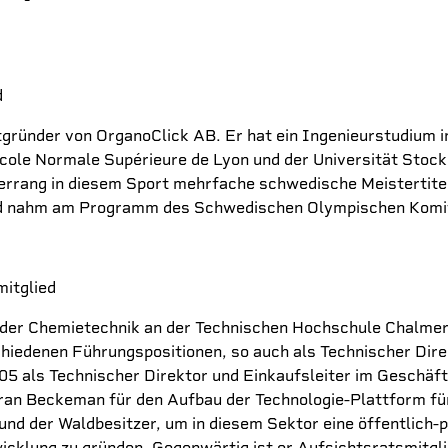
d
gründer von OrganoClick AB. Er hat ein Ingenieurstudium i
École Normale Supérieure de Lyon und der Universität Stoc
rrang in diesem Sport mehrfache schwedische Meistertitel.
 nahm am Programm des Schwedischen Olympischen Komite
itglied
der Chemietechnik an der Technischen Hochschule Chalmers
rschiedenen Führungspositionen, so auch als Technischer Di
5 als Technischer Direktor und Einkaufsleiter im Geschäft
n Beckeman für den Aufbau der Technologie-Plattform für 
 und der Waldbesitzer, um in diesem Sektor eine öffentlich-
icklung zu gründen. Gegenwärtig ist er Aufsichtsratsmitgl