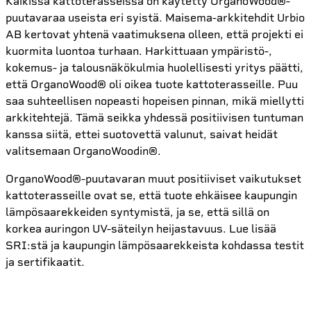
Kaikissa kattoterasseissa on käytetty OrganoWood®-
puutavaraa useista eri syistä. Maisema-arkkitehdit Urbio
AB kertovat yhtenä vaatimuksena olleen, että projekti ei
kuormita luontoa turhaan. Harkittuaan ympäristö-,
kokemus- ja talousnäkökulmia huolellisesti yritys päätti,
että OrganoWood® oli oikea tuote kattoterasseille. Puu
saa suhteellisen nopeasti hopeisen pinnan, mikä miellytti
arkkitehtejä. Tämä seikka yhdessä positiivisen tuntuman
kanssa siitä, ettei suotovettä valunut, saivat heidät
valitsemaan OrganoWoodin®.
OrganoWood®-puutavaran muut positiiviset vaikutukset
kattoterasseille ovat se, että tuote ehkäisee kaupungin
lämpösaarekkeiden syntymistä, ja se, että sillä on
korkea auringon UV-säteilyn heijastavuus. Lue lisää
SRI:stä ja kaupungin lämpösaarekkeista kohdassa testit
ja sertifikaatit.