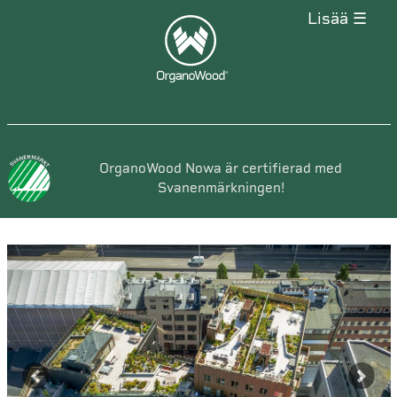
lisää ☰
OrganoWood Nowa är certifierad med
Svanenmärkningen!
Previous
Next