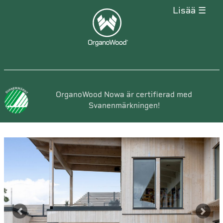
lisää ☰
OrganoWood Nowa är certifierad med
Svanenmärkningen!
Previous
Next