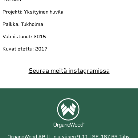
Projekti: Yksityinen huvila
Paikka: Tukholma
Valmistunut: 2015
Kuvat otettu: 2017
Seuraa meitä instagramissa
OrganoWood AB | Linjalvägen 9-11 | SE-187 66 Täby,